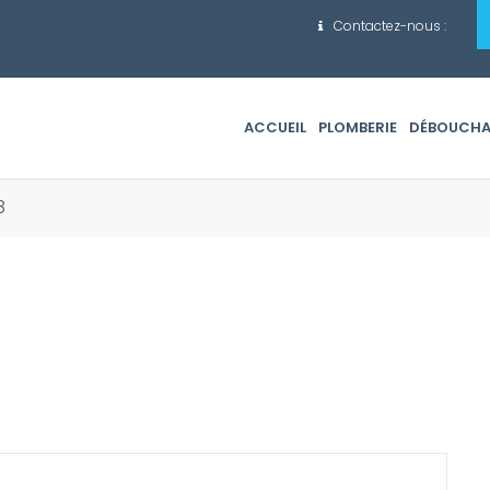
es intervenions
Contactez-nous :
ACCUEIL
PLOMBERIE
DÉBOUCH
8