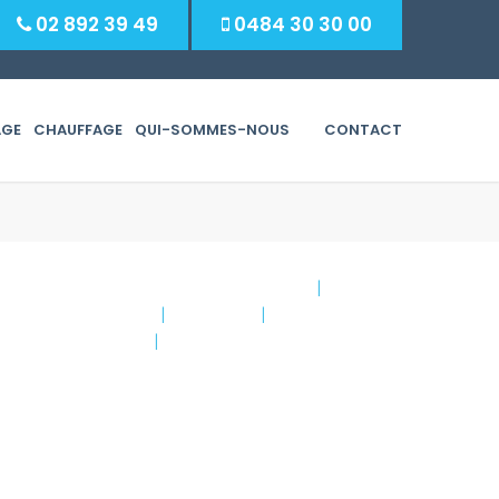
02 892 39 49
0484 30 30 00
AGE
CHAUFFAGE
QUI-SOMMES-NOUS
CONTACT
Rechercher :
Services de secours et d’urgence
|
Service
de fuite de gaz
|
Plomberie
|
Politique de
confidentialité
|
Mention Légale