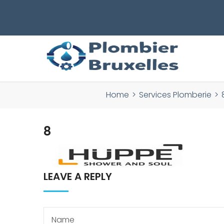
REDUCTION DE -10% pour tout
AVANT 16h !
Home
>
Services Plomberie
>
8
LEAVE A REPLY