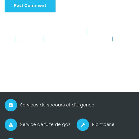
Services de secours et d’urgence
|
Service de fuite de
gaz
|
Plomberie
|
Politique de confidentialité
|
Mention
Légale
Services de secours et d’urgence
Service de fuite de gaz
Plomberie