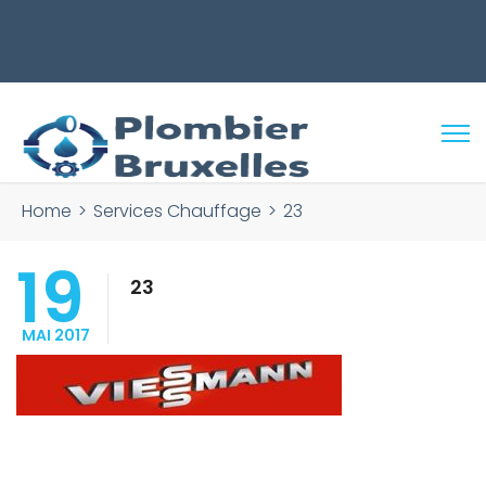
REDUCTION DE -10% pour toutes
intervenions AVANT 16h !
Rechercher :
Home
>
Services Chauffage
>
23
19
23
MAI 2017