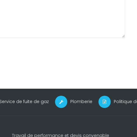
Service de fuite de gaz
Plomberie
Politique d
Travail de performance et devis convenable