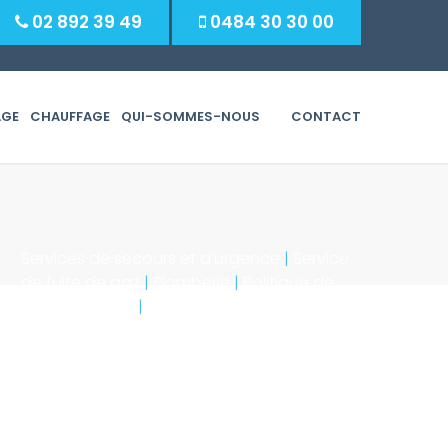
02 892 39 49
0484 30 30 00
AGE
CHAUFFAGE
QUI-SOMMES-NOUS
CONTACT
Rechercher :
Services de secours et d’urgence
|
Service
de fuite de gaz
|
Plomberie
|
Politique de
confidentialité
|
Mention Légale